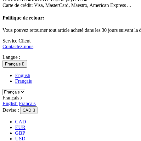
Carte de crédit: Visa, MasterCard, Maestro, American Express ...
Politique de retour:
Vous pouvez retourner tout article acheté dans les 30 jours suivant la d
Service Client
Contactez-nous
Langue :
Français

English
Français
Français
English
Français
Devise :
CAD

CAD
EUR
GBP
USD