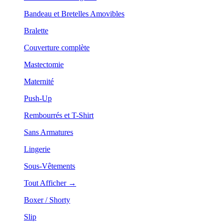
Bandeau et Bretelles Amovibles
Bralette
Couverture complète
Mastectomie
Maternité
Push-Up
Rembourrés et T-Shirt
Sans Armatures
Lingerie
Sous-Vêtements
Tout Afficher →
Boxer / Shorty
Slip