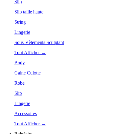
Slip
Slip taille haute
String
Lingerie
Sous-Vêtements Sculptant
Tout Afficher →
Body
Gaine Culotte
Robe
Slip
Lingerie
Accessoires
Tout Afficher →
Balnéaire