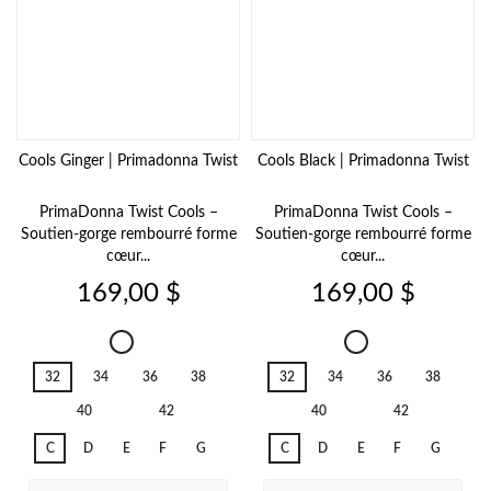
Cools Ginger | Primadonna Twist
Cools Black | Primadonna Twist
PrimaDonna Twist Cools –
PrimaDonna Twist Cools –
Soutien-gorge rembourré forme
Soutien-gorge rembourré forme
cœur...
cœur...
Prix
Prix
169,00 $
169,00 $
Cools
Cools
Ginger
Black
32
34
36
38
32
34
36
38
40
42
40
42
C
D
E
F
G
C
D
E
F
G