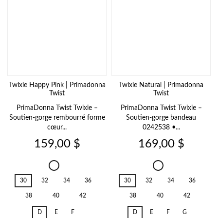
Twixie Happy Pink | Primadonna
Twixie Natural | Primadonna
Twist
Twist
PrimaDonna Twist Twixie –
PrimaDonna Twist Twixie –
Soutien-gorge rembourré forme
Soutien-gorge bandeau
cœur...
0242538 •...
Prix
Prix
159,00 $
169,00 $
Twixie
Twixie
Happy
Natural
30
32
34
36
30
32
34
36
Pink
38
40
42
38
40
42
D
E
F
D
E
F
G