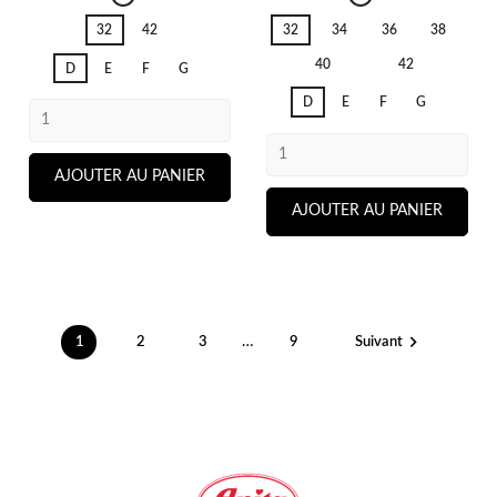
Pink
Soft
32
42
32
34
36
38
Parfait
Sand
40
42
D
E
F
G
D
E
F
G
AJOUTER AU PANIER
AJOUTER AU PANIER

…
1
2
3
9
Suivant