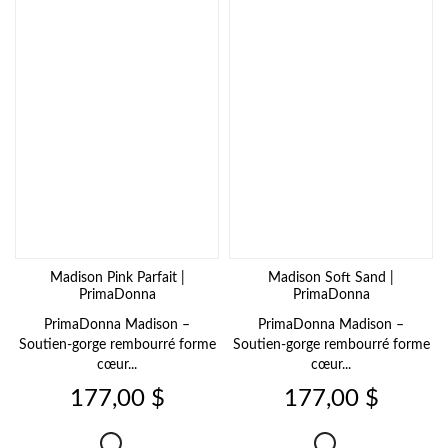
Madison Pink Parfait |
Madison Soft Sand |
PrimaDonna
PrimaDonna
PrimaDonna Madison –
PrimaDonna Madison –
Soutien-gorge rembourré forme
Soutien-gorge rembourré forme
cœur...
cœur...
Prix
Prix
177,00 $
177,00 $
Madison
Madison