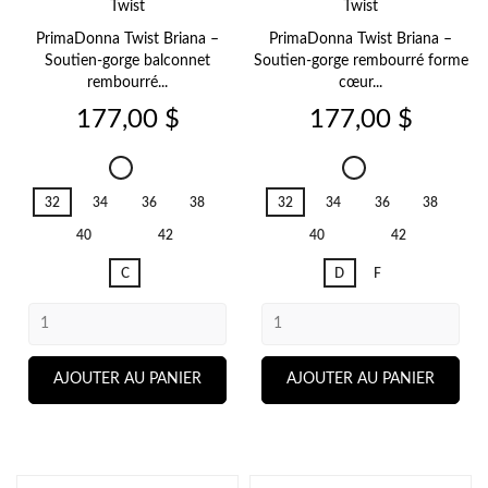
Twist
Twist
PrimaDonna Twist Briana –
PrimaDonna Twist Briana –
Soutien-gorge balconnet
Soutien-gorge rembourré forme
rembourré...
cœur...
Prix
Prix
177,00 $
177,00 $
Briana
Briana
Pearly
Pearly
32
34
36
38
32
34
36
38
Pink
Pink
40
42
40
42
C
D
F
AJOUTER AU PANIER
AJOUTER AU PANIER