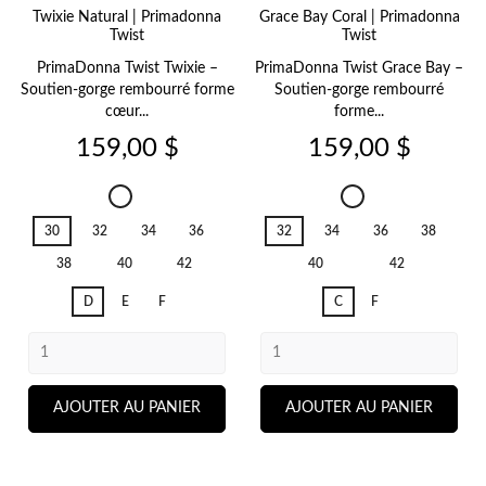
Twixie Natural | Primadonna
Grace Bay Coral | Primadonna
Twist
Twist
PrimaDonna Twist Twixie –
PrimaDonna Twist Grace Bay –
Soutien-gorge rembourré forme
Soutien-gorge rembourré
cœur...
forme...
Prix
Prix
159,00 $
159,00 $
Twixie
Grace
Natural
Bay
30
32
34
36
32
34
36
38
Coral
38
40
42
40
42
D
E
F
C
F
AJOUTER AU PANIER
AJOUTER AU PANIER