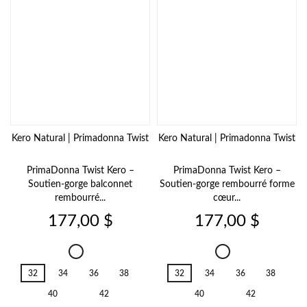
Kero Natural | Primadonna Twist
Kero Natural | Primadonna Twist
PrimaDonna Twist Kero –
PrimaDonna Twist Kero –
Soutien-gorge balconnet
Soutien-gorge rembourré forme
rembourré...
cœur...
Prix
Prix
177,00 $
177,00 $
Kero
Kero
Natural
Natural
32
34
36
38
32
34
36
38
40
42
40
42