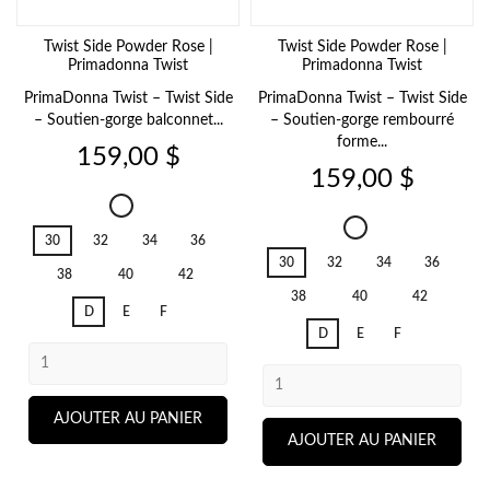
Twist Side Powder Rose |
Twist Side Powder Rose |
Primadonna Twist
Primadonna Twist
PrimaDonna Twist – Twist Side
PrimaDonna Twist – Twist Side
– Soutien-gorge balconnet...
– Soutien-gorge rembourré
forme...
Prix
159,00 $
Prix
159,00 $
Twist
Side
Twist
30
32
34
36
Powder
Side
30
32
34
36
Rose
Powder
38
40
42
Rose
38
40
42
D
E
F
D
E
F
AJOUTER AU PANIER
AJOUTER AU PANIER