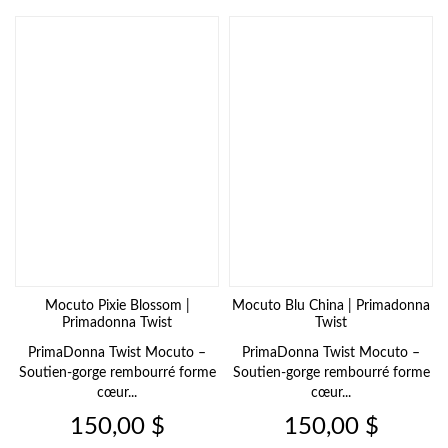
Mocuto Pixie Blossom |
Mocuto Blu China | Primadonna
Primadonna Twist
Twist
PrimaDonna Twist Mocuto –
PrimaDonna Twist Mocuto –
Soutien-gorge rembourré forme
Soutien-gorge rembourré forme
cœur...
cœur...
Prix
Prix
150,00 $
150,00 $