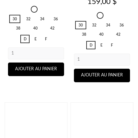
Prix
159,00 $
Twist
Side
Twist
30
32
34
36
Charcoal
Side
30
32
34
36
Charcoal
38
40
42
38
40
42
D
E
F
D
E
F
AJOUTER AU PANIER
AJOUTER AU PANIER