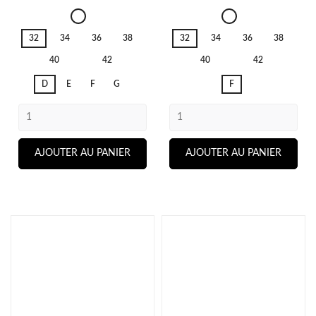
Mocuto
Mocuto
Pixie
Blu
32
34
36
38
32
34
36
38
Blossom
China
40
42
40
42
D
E
F
G
F
AJOUTER AU PANIER
AJOUTER AU PANIER