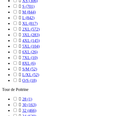

XS
(306)

S
(701)

M
(844)

L
(842)

XL
(817)

2XL
(572)

3XL
(283)

4XL
(145)

5XL
(104)

6XL
(26)

7XL
(10)

8XL
(6)

S/M
(52)

L/XL
(52)

O/S
(18)
Tour de Poitrine

28
(1)

30
(163)

32
(466)