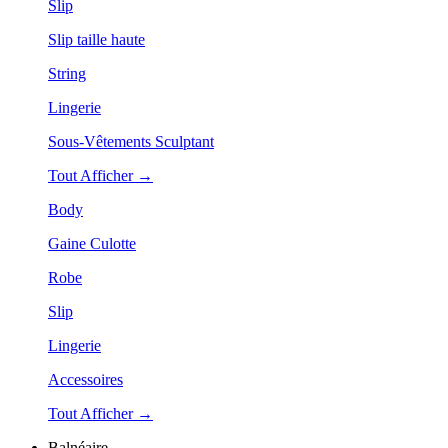
Slip
Slip taille haute
String
Lingerie
Sous-Vêtements Sculptant
Tout Afficher →
Body
Gaine Culotte
Robe
Slip
Lingerie
Accessoires
Tout Afficher →
Balnéaire