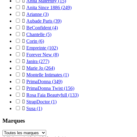

Anita Maternity
(15)

Anita Since 1886
(249)

Arianne
(3)

Aubade Paris
(39)

BeConfident
(4)

Chantelle
(5)

Corin
(6)

Empreinte
(102)

Forever New
(8)

Janira
(277)

Marie Jo
(264)

Montelle Intimates
(1)

PrimaDonna
(349)

PrimaDonna Twist
(156)

Rosa Faia Beautyfull
(133)

StrapDoctor
(1)

Susa
(1)
Marques