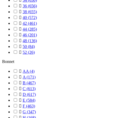

34
(630)

36
(656)

38
(655)

40
(572)

42
(461)

44
(285)

46
(201)

48
(136)

50
(84)

52
(26)
Bonnet

AA
(4)

A
(171)

B
(467)

C
(613)

D
(617)

E
(584)

F
(463)

G
(347)

H
(168)