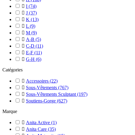

I
(74)

J
(37)

K
(13)

L
(9)

M
(9)

A-B
(5)

C-D
(11)

E-F
(11)

G-H
(6)
Catégories

Accessoires
(22)

Sous-Vêtements
(767)

Sous-Vêtements Sculptant
(197)

Soutiens-Gorge
(627)
Marque

Anita Active
(1)

Anita Care
(35)