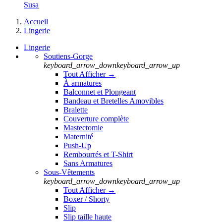
Susa
Accueil
Lingerie
Lingerie
Soutiens-Gorge
keyboard_arrow_down
keyboard_arrow_up
Tout Afficher →
À armatures
Balconnet et Plongeant
Bandeau et Bretelles Amovibles
Bralette
Couverture complète
Mastectomie
Maternité
Push-Up
Rembourrés et T-Shirt
Sans Armatures
Sous-Vêtements
keyboard_arrow_down
keyboard_arrow_up
Tout Afficher →
Boxer / Shorty
Slip
Slip taille haute