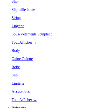
Slip
Slip taille haute
String
Lingerie
Sous-Vêtements Sculptant
Tout Afficher →
Body
Gaine Culotte
Robe
Slip
Lingerie
Accessoires
Tout Afficher →
Balnéaire