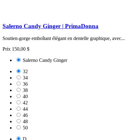
Salerno Candy Ginger | PrimaDonna
Soutien‑gorge emboîtant élégant en dentelle graphique, avec...
Prix
150,00 $
Salerno Candy Ginger
32
34
36
38
40
42
44
46
48
50
D