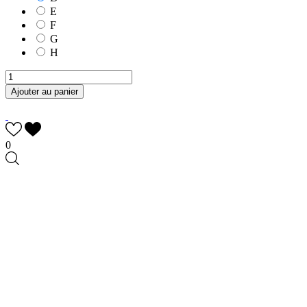
E
F
G
H
Ajouter au panier
0