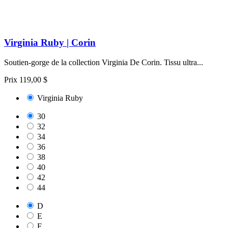
Virginia Ruby | Corin
Soutien-gorge de la collection Virginia De Corin. Tissu ultra...
Prix
119,00 $
Virginia Ruby
30
32
34
36
38
40
42
44
D
E
F