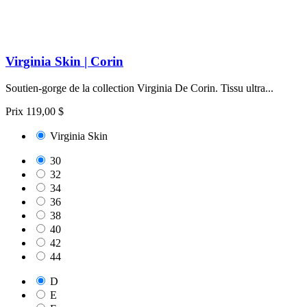
Virginia Skin | Corin
Soutien-gorge de la collection Virginia De Corin. Tissu ultra...
Prix
119,00 $
Virginia Skin
30
32
34
36
38
40
42
44
D
E