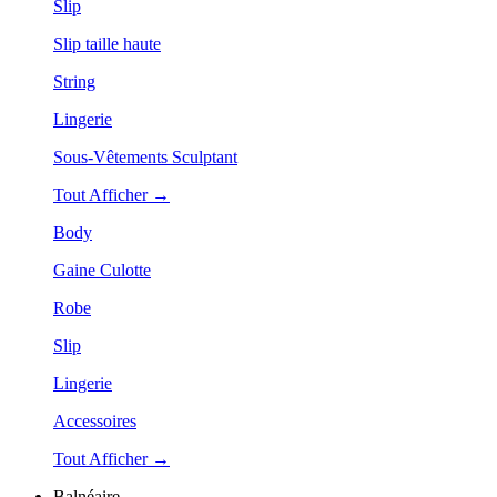
Slip
Slip taille haute
String
Lingerie
Sous-Vêtements Sculptant
Tout Afficher →
Body
Gaine Culotte
Robe
Slip
Lingerie
Accessoires
Tout Afficher →
Balnéaire