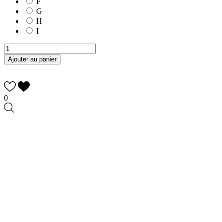
F
G
H
I
Ajouter au panier
0