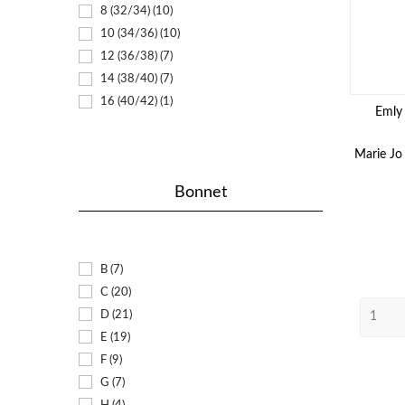
8 (32/34)
(10)
10 (34/36)
(10)
12 (36/38)
(7)
14 (38/40)
(7)
16 (40/42)
(1)
Emly 
Marie Jo
Bonnet
B
(7)
C
(20)
D
(21)
E
(19)
F
(9)
G
(7)
H
(4)