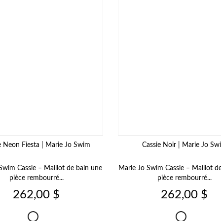
e Neon Fiesta | Marie Jo Swim
Cassie Noir | Marie Jo Sw
Swim Cassie – Maillot de bain une
Marie Jo Swim Cassie – Maillot d
pièce rembourré...
pièce rembourré...
Prix
Prix
262,00 $
262,00 $
Cassie
Cassie