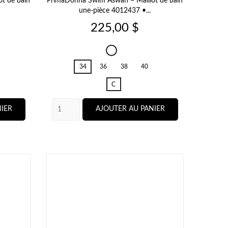
t de bain
PrimaDonna Swim Aswan – Maillot de bain
une‑pièce 4012437 •...
Prix
225,00 $
Aswan
Fiesta
34
36
38
40
Red
C
IER
AJOUTER AU PANIER