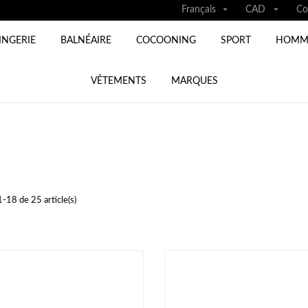


Français
CAD
Co
INGERIE
BALNÉAIRE
COCOONING
SPORT
HOMM
VÊTEMENTS
MARQUES
1-18 de 25 article(s)