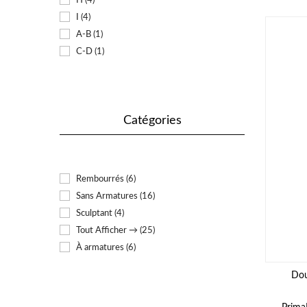
I
(4)
A-B
(1)
C-D
(1)
Catégories
Rembourrés
(6)
Sans Armatures
(16)
Sculptant
(4)
Tout Afficher →
(25)
À armatures
(6)
Dou