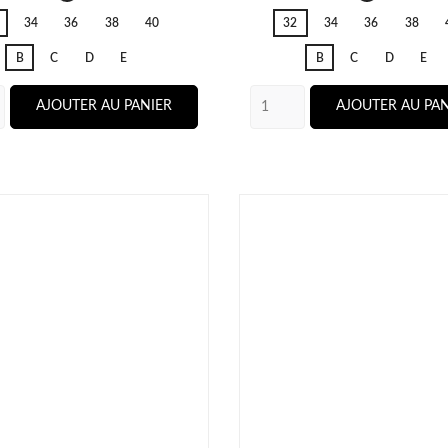
Neon
Black
34
36
38
40
32
34
36
38
Fiesta
B
C
D
E
B
C
D
E
AJOUTER AU PANIER
AJOUTER AU PAN