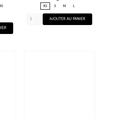
Dragon
40
XS
S
M
L
Fruit
AJOUTER AU PANIER
IER