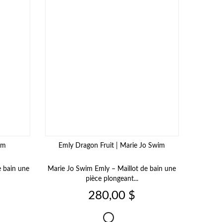
im
Emly Dragon Fruit | Marie Jo Swim
e bain une
Marie Jo Swim Emly – Maillot de bain une
pièce plongeant...
Prix
280,00 $
Emly