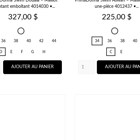
Donna Swim Douala – Maillot
PrimaDonna Swim Aswan – Maillo
ptant emboîtant 4014030 •...
une‑pièce 4012437 •...
Prix
Prix
327,00 $
225,00 $
Douala
Aswan
Impressionist
Water
36
38
40
42
44
34
36
38
40
Summer
Blue
D
E
F
G
H
C
E
AJOUTER AU PANIER
AJOUTER AU PAN