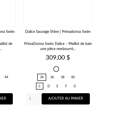
onna Swim
Dalice Sauvage Shine | Primadonna Swim
illot de
PrimaDonna Swim Dalice – Maillot de bain
.
une pièce rembourré...
Prix
309,00 $
Dalice
Sauvage
44
34
36
38
40
Shine
C
D
E
F
G
IER
AJOUTER AU PANIER