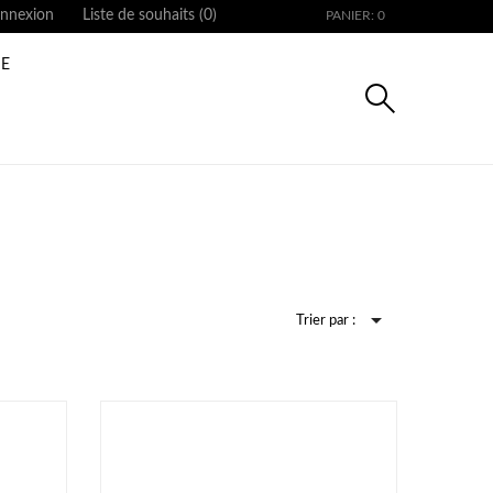
nnexion
Liste de souhaits (
0
)
PANIER: 0
E

Trier par :