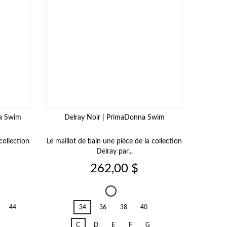
na Swim
Delray Noir | PrimaDonna Swim
collection
Le maillot de bain une pièce de la collection
Delray par...
Prix
262,00 $
Delray
Black
44
34
36
38
40
C
D
E
F
G