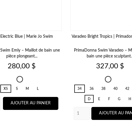
Electric Blue | Marie Jo Swim
Varadeo Bright Tropics | Primad
 Swim Emly – Maillot de bain une
PrimaDonna Swim Varadeo – Ma
pièce plongeant...
bain une pièce sculptant..
Prix
Prix
280,00 $
327,00 $
Emly
Varadeo
Electric
Bright
XS
S
M
L
34
36
38
40
42
Blue
Tropics
D
E
F
G
H
AJOUTER AU PANIER
AJOUTER AU PAN