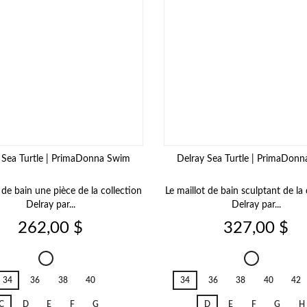
 Sea Turtle | PrimaDonna Swim
Delray Sea Turtle | PrimaDon
 de bain une pièce de la collection
Le maillot de bain sculptant de la 
Delray par...
Delray par...
Prix
Prix
262,00 $
327,00 $
Delray
Delray
Sea
Sea
34
36
38
40
34
36
38
40
42
Turtle
Turtle
C
D
E
F
G
D
E
F
G
H