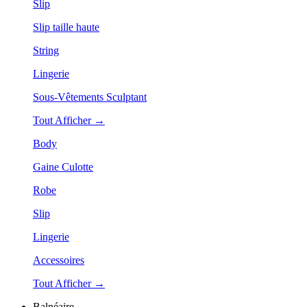
Slip
Slip taille haute
String
Lingerie
Sous-Vêtements Sculptant
Tout Afficher →
Body
Gaine Culotte
Robe
Slip
Lingerie
Accessoires
Tout Afficher →
Balnéaire