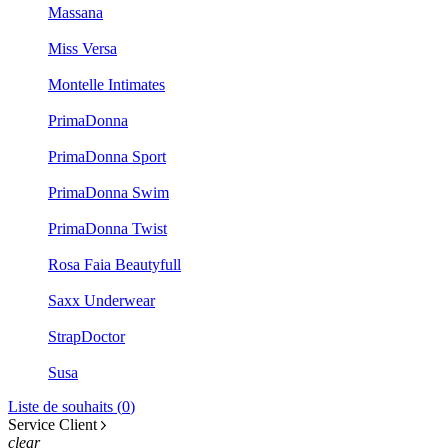
Massana
Miss Versa
Montelle Intimates
PrimaDonna
PrimaDonna Sport
PrimaDonna Swim
PrimaDonna Twist
Rosa Faia Beautyfull
Saxx Underwear
StrapDoctor
Susa
Liste de souhaits (
0
)
Service Client
clear