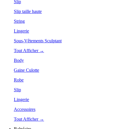
Slip
Slip taille haute
String
Lingerie
Sous-Vêtements Sculptant
Tout Afficher →
Body
Gaine Culotte
Robe
Slip
Lingerie
Accessoires
Tout Afficher →
Balnéaire