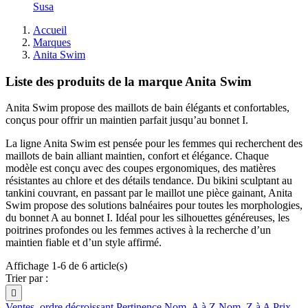
Susa
Accueil
Marques
Anita Swim
Liste des produits de la marque Anita Swim
Anita Swim propose des maillots de bain élégants et confortables,
conçus pour offrir un maintien parfait jusqu’au bonnet I.
La ligne Anita Swim est pensée pour les femmes qui recherchent des
maillots de bain alliant maintien, confort et élégance. Chaque
modèle est conçu avec des coupes ergonomiques, des matières
résistantes au chlore et des détails tendance. Du bikini sculptant au
tankini couvrant, en passant par le maillot une pièce gainant, Anita
Swim propose des solutions balnéaires pour toutes les morphologies,
du bonnet A au bonnet I. Idéal pour les silhouettes généreuses, les
poitrines profondes ou les femmes actives à la recherche d’un
maintien fiable et d’un style affirmé.
Affichage 1-6 de 6 article(s)
Trier par :

Ventes, ordre décroissant
Pertinence
Nom, A à Z
Nom, Z à A
Prix,