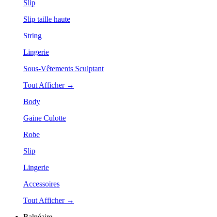
Slip
Slip taille haute
String
Lingerie
Sous-Vêtements Sculptant
Tout Afficher →
Body
Gaine Culotte
Robe
Slip
Lingerie
Accessoires
Tout Afficher →
Balnéaire