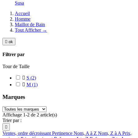
Susa
Accueil
Homme
Maillot de Bain
Tout Afficher →

ok
Filtrer par
Tour de Taille

S
(2)

M
(1)
Marques
Affichage 1-2 de 2 article(s)
Trier par :

Ventes, ordre décroissant
Pertinence
Nom, A à Z
Nom, Z à A
Prix,