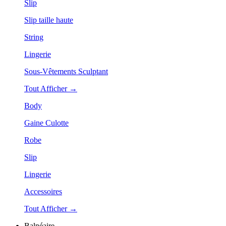
Slip
Slip taille haute
String
Lingerie
Sous-Vêtements Sculptant
Tout Afficher →
Body
Gaine Culotte
Robe
Slip
Lingerie
Accessoires
Tout Afficher →
Balnéaire