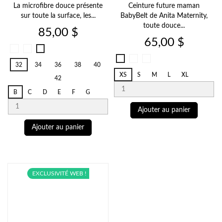
La microfibre douce présente
Ceinture future maman
sur toute la surface, les...
BabyBelt de Anita Maternity,
toute douce...
Prix
85,00 $
Prix
65,00 $
Noir
Blanc
Desert
001
006
Blanc
Deep
753
Noir
32
34
36
38
40
006
Sand
001
XS
S
M
L
XL
42
722
B
C
D
E
F
G
Ajouter au panier
Ajouter au panier
EXCLUSIVITÉ WEB !