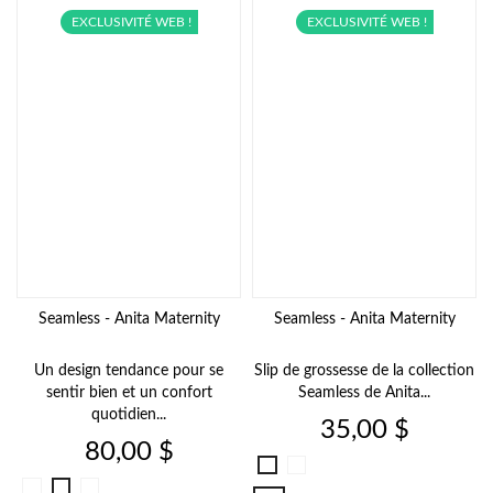
EXCLUSIVITÉ WEB !
EXCLUSIVITÉ WEB !
Seamless - Anita Maternity
Seamless - Anita Maternity
Un design tendance pour se
Slip de grossesse de la collection
sentir bien et un confort
Seamless de Anita...
quotidien...
Prix
35,00 $
Prix
80,00 $
Blanc
Noir
Noir
Lotus
006
Powder
001