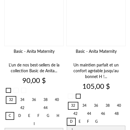
Basic - Anita Maternity
Basic - Anita Maternity
L'un de nos best-sellers de la
Un maintien parfait et un
collection Basic de Anita...
confort agréable jusqu'au
bonnet H !...
Prix
90,00 $
Prix
105,00 $
Blanc
Deep
Noir
006
Sand
Noir
001
Blanc
32
34
36
38
40
722
001
006
32
34
36
38
40
42
44
42
44
46
48
C
D
E
F
G
H
D
E
F
G
I