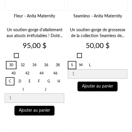
Fleur - Anita Maternity
Seamless - Anita Maternity
Un soutien-gorge d'allaitement
Un soutien-gorge de grossesse
aux atouts irréfutables ! Doté...
de la collection Seamless de...
Prix
Prix
95,00 $
50,00 $
Noir
Noir
Berry
Blanc
001
001
769
006
30
32
34
36
38
S
M
L
40
42
44
46
C
D
E
F
G
H
Ajouter au panier
I
J
Ajouter au panier