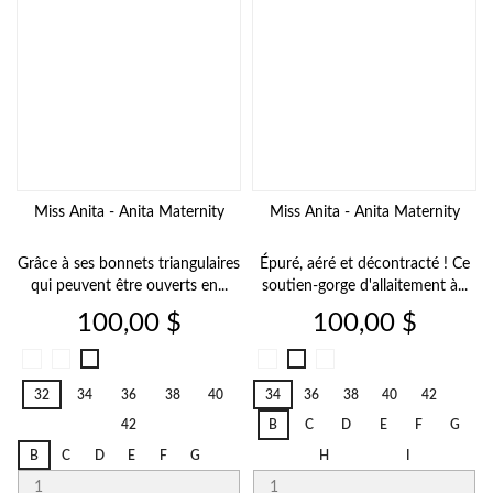
Miss Anita - Anita Maternity
Miss Anita - Anita Maternity
Grâce à ses bonnets triangulaires
Épuré, aéré et décontracté ! Ce
qui peuvent être ouverts en...
soutien-gorge d'allaitement à...
Prix
Prix
100,00 $
100,00 $
Noir
Blanc
Noir
Desert
Desert
Blanc
001
006
001
753
753
006
32
34
36
38
40
34
36
38
40
42
42
B
C
D
E
F
G
B
C
D
E
F
G
H
I