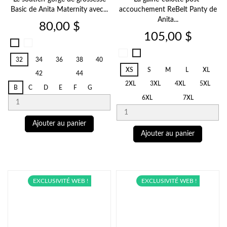
Basic de Anita Maternity avec...
accouchement ReBelt Panty de
Anita...
Prix
80,00 $
Prix
105,00 $
Blanc
Noir
006
Noir
001
Blanc
32
34
36
38
40
001
006
XS
S
M
L
XL
42
44
2XL
3XL
4XL
5XL
B
C
D
E
F
G
6XL
7XL
Ajouter au panier
Ajouter au panier
EXCLUSIVITÉ WEB !
EXCLUSIVITÉ WEB !