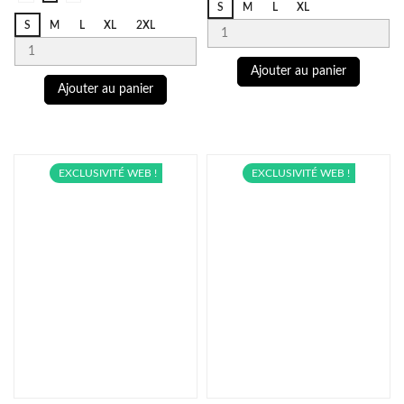
S
M
L
XL
001
541
Blue
S
M
L
XL
2XL
370
Ajouter au panier
Ajouter au panier
EXCLUSIVITÉ WEB !
EXCLUSIVITÉ WEB !