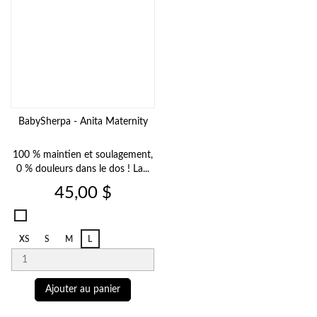
BabySherpa - Anita Maternity
100 % maintien et soulagement,
0 % douleurs dans le dos ! La...
Prix
45,00 $
Noir
001
XS
S
M
L
Ajouter au panier