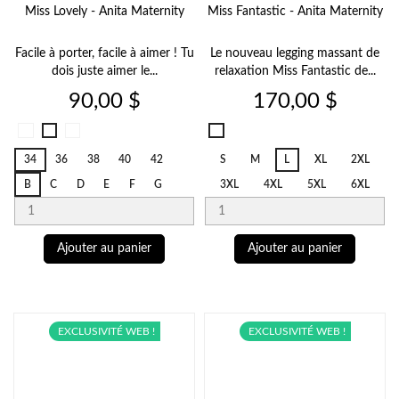
Miss Lovely - Anita Maternity
Miss Fantastic - Anita Maternity
Facile à porter, facile à aimer ! Tu
Le nouveau legging massant de
dois juste aimer le...
relaxation Miss Fantastic de...
Prix
Prix
90,00 $
170,00 $
Noir
Desert
Rosewood
Noir
001
753
596
001
34
36
38
40
42
S
M
L
XL
2XL
B
C
D
E
F
G
3XL
4XL
5XL
6XL
Ajouter au panier
Ajouter au panier
EXCLUSIVITÉ WEB !
EXCLUSIVITÉ WEB !