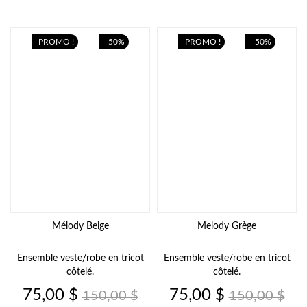
PROMO !
-50%
PROMO !
-50%
Mélody Beige
Melody Grège
Ensemble veste/robe en tricot
Ensemble veste/robe en tricot
côtelé.
côtelé.
Prix
Prix
Prix
Prix
75,00 $
75,00 $
150,00 $
150,00 $