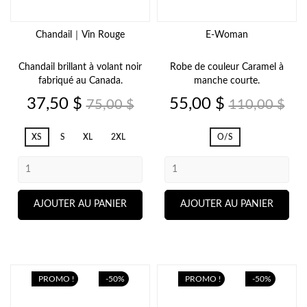
Chandail｜Vin Rouge
E-Woman
Chandail brillant à volant noir
Robe de couleur Caramel à
fabriqué au Canada.
manche courte.
Prix
Prix
Prix
Prix
37,50 $
55,00 $
75,00 $
110,00 $
de
de
base
base
XS
S
XL
2XL
O/S
AJOUTER AU PANIER
AJOUTER AU PANIER
PROMO !
-50%
PROMO !
-50%