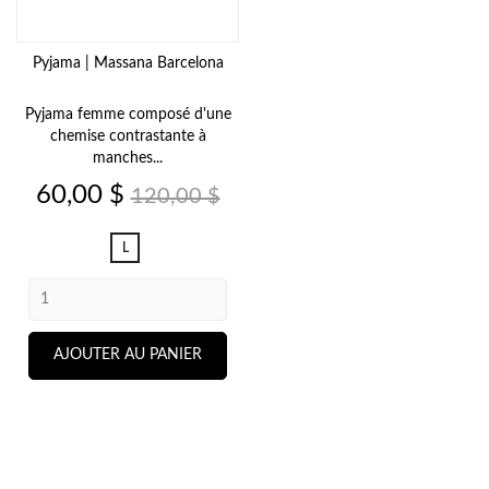
Pyjama | Massana Barcelona
Pyjama femme composé d'une
chemise contrastante à
manches...
Prix
Prix
60,00 $
120,00 $
de
base
L
AJOUTER AU PANIER