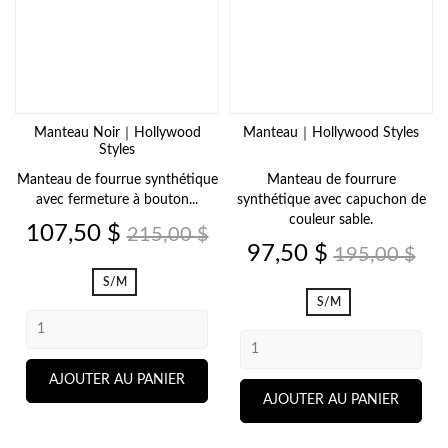
Manteau Noir｜Hollywood
Manteau｜Hollywood Styles
Styles
Manteau de fourrue synthétique
Manteau de fourrure
avec fermeture à bouton...
synthétique avec capuchon de
couleur sable.
Prix
Prix
107,50 $
215,00 $
de
Prix
Prix
97,50 $
195,00 $
base
de
S/M
base
S/M
AJOUTER AU PANIER
AJOUTER AU PANIER