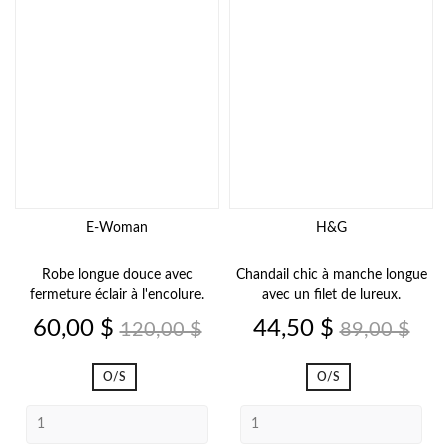
E-Woman
H&G
Robe longue douce avec
Chandail chic à manche longue
fermeture éclair à l'encolure.
avec un filet de lureux.
Prix
Prix
Prix
Prix
60,00 $
44,50 $
120,00 $
89,00 $
de
de
base
base
O/S
O/S