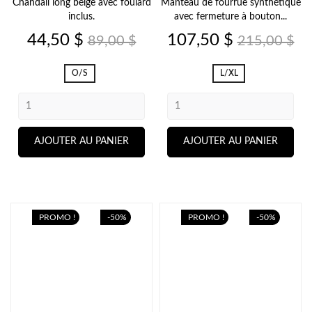
Chandail long beige avec foulard
Manteau de fourrue synthétique
inclus.
avec fermeture à bouton...
Prix
Prix
Prix
Prix
44,50 $
107,50 $
89,00 $
215,00 $
de
de
base
base
O/S
L/XL
AJOUTER AU PANIER
AJOUTER AU PANIER
PROMO !
-50%
PROMO !
-50%