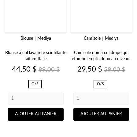
Blouse｜Mediya
Camisole｜Mediya
Blouse à col lavallière scintillante
Camisole noir à col drapé qui
fait en Italie.
retombe en plis doux au niveau...
Prix
Prix
Prix
Prix
44,50 $
29,50 $
89,00 $
59,00 $
de
de
base
base
O/S
O/S
AJOUTER AU PANIER
AJOUTER AU PANIER