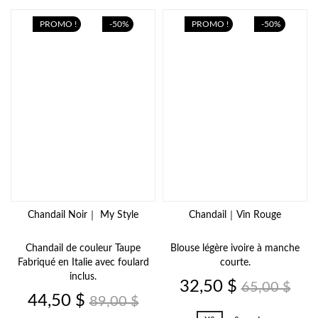
PROMO !
-50%
PROMO !
-50%
Chandail Noir｜ My Style
Chandail｜Vin Rouge
Chandail de couleur Taupe
Blouse légère ivoire à manche
Fabriqué en Italie avec foulard
courte.
inclus.
Prix
Prix
32,50 $
65,00 $
Prix
Prix
de
44,50 $
89,00 $
de
base