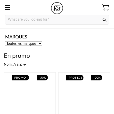
MARQUES
En promo

Nom, A à Z
PROMO !
-50%
PROMO !
-50%