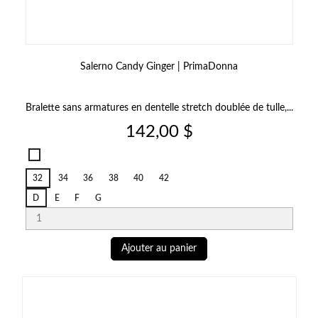
Salerno Candy Ginger | PrimaDonna
Bralette sans armatures en dentelle stretch doublée de tulle,...
Prix
142,00 $
Salerno
Candy
32
34
36
38
40
42
Ginger
D
E
F
G
Ajouter au panier