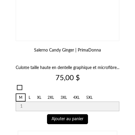
Salerno Candy Ginger | PrimaDonna
Culotte taille haute en dentelle graphique et microfibre...
Prix
75,00 $
Salerno
Candy
M
L
XL
2XL
3XL
4XL
5XL
Ginger
Ajouter au panier