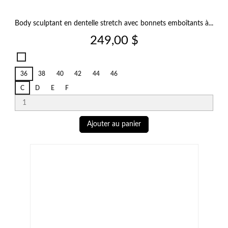
Body sculptant en dentelle stretch avec bonnets emboîtants à...
Prix
249,00 $
Salerno
Candy
36
38
40
42
44
46
Ginger
C
D
E
F
Ajouter au panier