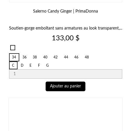
Salerno Candy Ginger | PrimaDonna
Soutien‑gorge emboîtant sans armatures au look transparent,...
Prix
133,00 $
Salerno
Candy
34
36
38
40
42
44
46
48
Ginger
C
D
E
F
G
Ajouter au panier