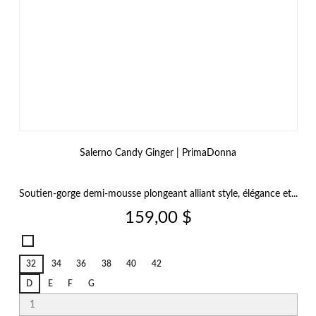
Salerno Candy Ginger | PrimaDonna
Soutien‑gorge demi‑mousse plongeant alliant style, élégance et...
Prix
159,00 $
Salerno
Candy
32
34
36
38
40
42
Ginger
D
E
F
G