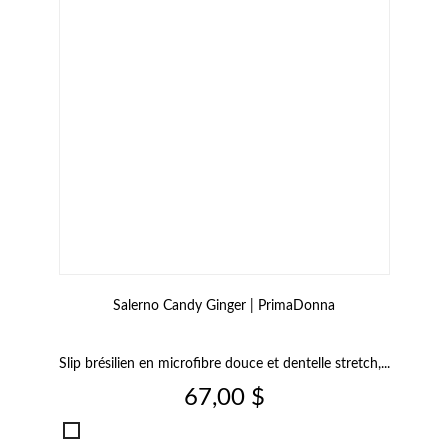
Salerno Candy Ginger | PrimaDonna
Slip brésilien en microfibre douce et dentelle stretch,...
Prix
67,00 $
Salerno