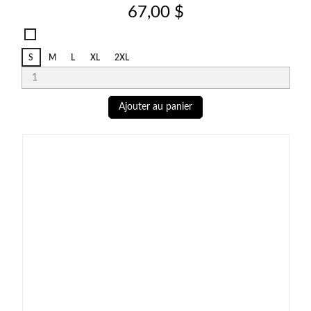
Prix
67,00 $
Salerno
Candy
S
M
L
XL
2XL
Ginger
Ajouter au panier