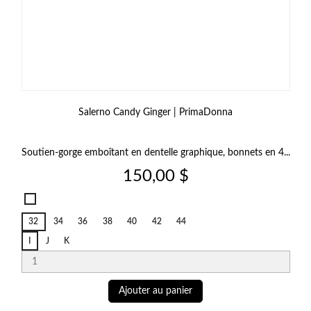
Salerno Candy Ginger | PrimaDonna
Soutien‑gorge emboîtant en dentelle graphique, bonnets en 4...
Prix
150,00 $
Salerno
Candy
32
34
36
38
40
42
44
Ginger
I
J
K
Ajouter au panier