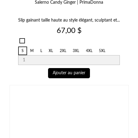
Salerno Candy Ginger | PrimaDonna
Slip gainant taille haute au style élégant, sculptant et...
Prix
67,00 $
Salerno
Candy
S
M
L
XL
2XL
3XL
4XL
5XL
Ginger
Ajouter au panier