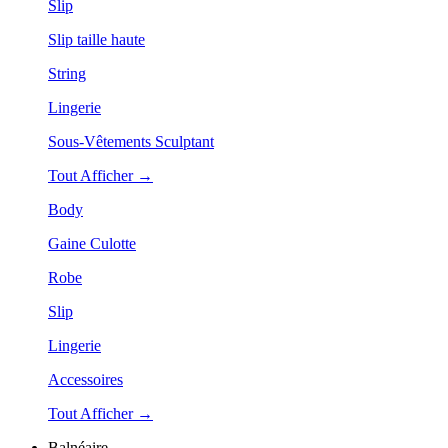
Slip
Slip taille haute
String
Lingerie
Sous-Vêtements Sculptant
Tout Afficher →
Body
Gaine Culotte
Robe
Slip
Lingerie
Accessoires
Tout Afficher →
Balnéaire