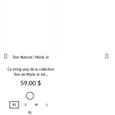


Tom Naturel | Marie Jo
Ce string sexy de la collection
Tom de Marie Jo est...
Prix
59,00 $
Tom
Natural
XS
S
M
L
XL