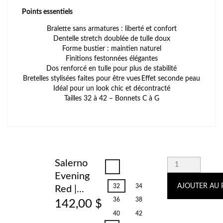
Points essentiels
Bralette sans armatures : liberté et confort
Dentelle stretch doublée de tulle doux
Forme bustier : maintien naturel
Finitions festonnées élégantes
Dos renforcé en tulle pour plus de stabilité
Bretelles stylisées faites pour être vues
Effet seconde peau
Idéal pour un look chic et décontracté
Tailles 32 à 42 – Bonnets C à G
Salerno
Salerno
Evening
Evening
Red
AJOUTER AU 
32
34
Red |...
36
38
142,00 $
40
42