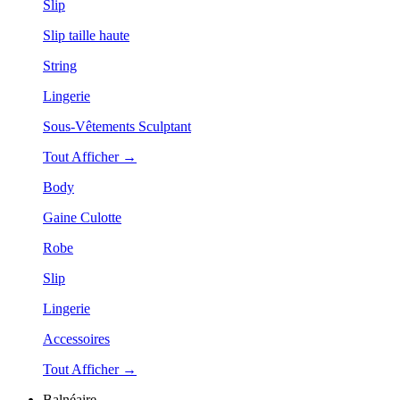
Slip
Slip taille haute
String
Lingerie
Sous-Vêtements Sculptant
Tout Afficher →
Body
Gaine Culotte
Robe
Slip
Lingerie
Accessoires
Tout Afficher →
Balnéaire