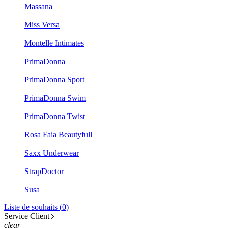
Massana
Miss Versa
Montelle Intimates
PrimaDonna
PrimaDonna Sport
PrimaDonna Swim
PrimaDonna Twist
Rosa Faia Beautyfull
Saxx Underwear
StrapDoctor
Susa
Liste de souhaits (
0
)
Service Client
clear