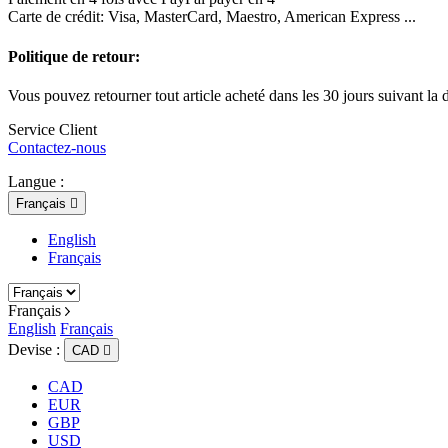
Carte de crédit: Visa, MasterCard, Maestro, American Express ...
Politique de retour:
Vous pouvez retourner tout article acheté dans les 30 jours suivant la d
Service Client
Contactez-nous
Langue :
Français

English
Français
Français
English
Français
Devise :
CAD

CAD
EUR
GBP
USD