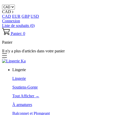
CAD
CAD
EUR
GBP
USD
Connexion
Liste de souhaits (
0
)
Panier: 0
Panier
Il n'y a plus d'articles dans votre panier
Lingerie
Lingerie
Soutiens-Gorge
Tout Afficher →
À armatures
Balconnet et Plongeant