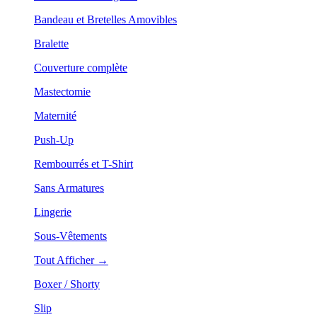
Bandeau et Bretelles Amovibles
Bralette
Couverture complète
Mastectomie
Maternité
Push-Up
Rembourrés et T-Shirt
Sans Armatures
Lingerie
Sous-Vêtements
Tout Afficher →
Boxer / Shorty
Slip