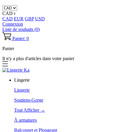
CAD
CAD
EUR
GBP
USD
Connexion
Liste de souhaits (
0
)
Panier: 0
Panier
Il n'y a plus d'articles dans votre panier
Lingerie
Lingerie
Soutiens-Gorge
Tout Afficher →
À armatures
Balconnet et Plongeant