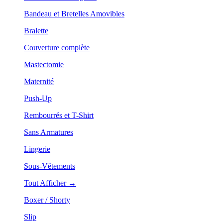
Bandeau et Bretelles Amovibles
Bralette
Couverture complète
Mastectomie
Maternité
Push-Up
Rembourrés et T-Shirt
Sans Armatures
Lingerie
Sous-Vêtements
Tout Afficher →
Boxer / Shorty
Slip