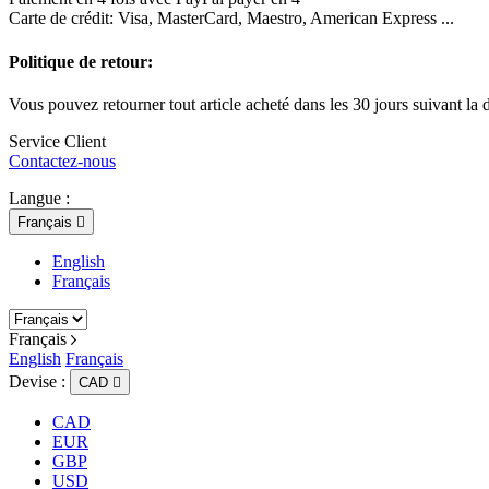
Carte de crédit: Visa, MasterCard, Maestro, American Express ...
Politique de retour:
Vous pouvez retourner tout article acheté dans les 30 jours suivant la d
Service Client
Contactez-nous
Langue :
Français

English
Français
Français
English
Français
Devise :
CAD

CAD
EUR
GBP
USD