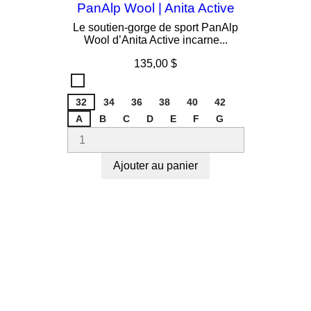
PanAlp Wool | Anita Active
Le soutien-gorge de sport PanAlp
Wool d’Anita Active incarne...
Prix
135,00 $
Smart
Rose
32
Melange
34
36
38
40
42
778
A
B
C
D
E
F
G
Ajouter au panier