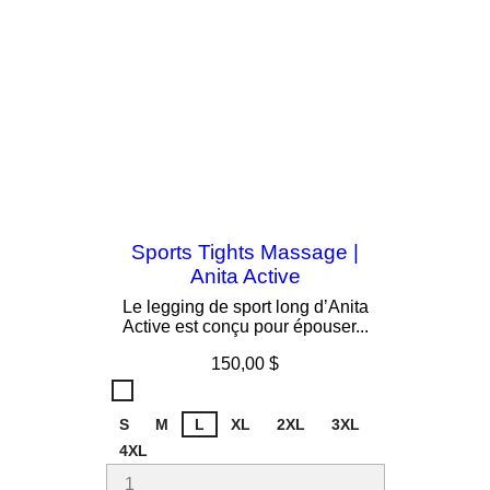
Sports Tights Massage |
Anita Active
Le legging de sport long d’Anita
Active est conçu pour épouser...
Prix
150,00 $
Noir
001
S
M
L
XL
2XL
3XL
4XL