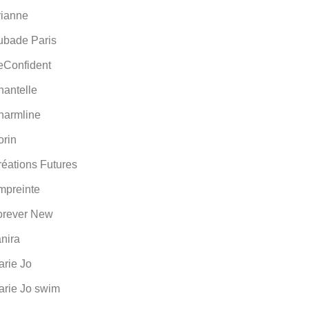
rianne
ubade Paris
eConfident
hantelle
harmline
orin
éations Futures
mpreinte
orever New
nira
arie Jo
arie Jo swim