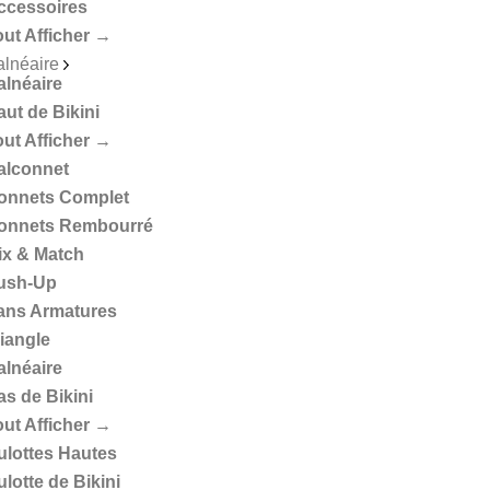
ccessoires
out Afficher →
alnéaire
alnéaire
aut de Bikini
out Afficher →
alconnet
onnets Complet
onnets Rembourré
ix & Match
ush-Up
ans Armatures
riangle
alnéaire
as de Bikini
out Afficher →
ulottes Hautes
lotte de Bikini