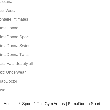
assana
iss Versa
ntelle Intimates
rimaDonna
rimaDonna Sport
rimaDonna Swim
rimaDonna Twist
sa Faia Beautyfull
axx Underwear
trapDoctor
usa
Accueil
Sport
The Gym Venus | PrimaDonna Sport