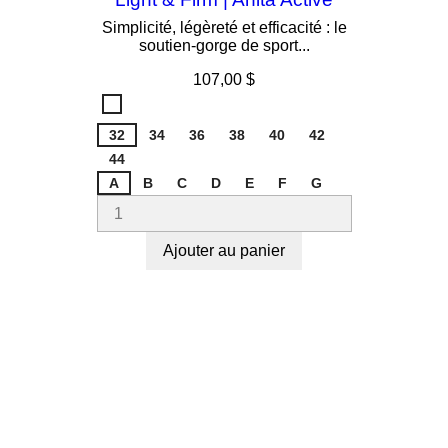
Simplicité, légèreté et efficacité : le
soutien-gorge de sport...
Prix
107,00 $
Noir
001
32
34
36
38
40
42
44
A
B
C
D
E
F
G
Ajouter au panier