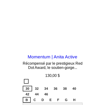
Momentum | Anita Active
Récompensé par le prestigieux Red
Dot Award, le soutien-gorge...
Prix
130,00 $
Blanc
006
30
32
34
36
38
40
42
44
46
B
C
D
E
F
G
H