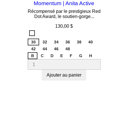
Momentum | Anita Active
Récompensé par le prestigieux Red
Dot Award, le soutien-gorge...
Prix
130,00 $
Smart
Rose
30
107
32
34
36
38
40
42
44
46
48
B
C
D
E
F
G
H
Ajouter au panier