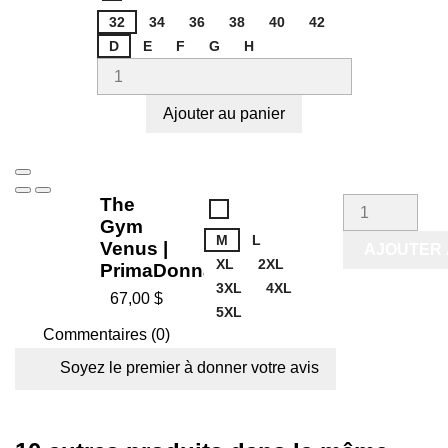
Gym
32
Venus
34
36
38
40
42
D
E
F
G
H
Ajouter au panier
The
The
Gym
Gym
M
Venus
L
Venus |
AJOUTER 
XL
2XL
PrimaDonna...
3XL
4XL
67,00 $
5XL
Commentaires (0)
Soyez le premier à donner votre avis