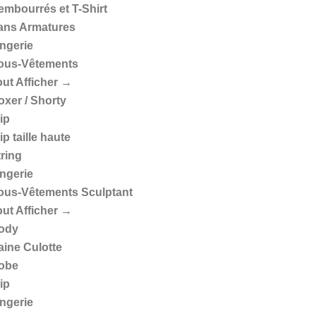
embourrés et T-Shirt
ans Armatures
ingerie
ous-Vêtements
out Afficher →
oxer / Shorty
ip
ip taille haute
tring
ingerie
ous-Vêtements Sculptant
out Afficher →
ody
aine Culotte
obe
ip
ingerie