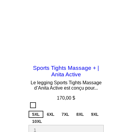
Sports Tights Massage + |
Anita Active
Le legging Sports Tights Massage
d’Anita Active est conçu pour...
Prix
170,00 $
Noir
001
5XL
6XL
7XL
8XL
9XL
10XL