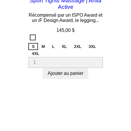
Sport Tights Massage | Anita
Active
Récompensé par un ISPO Award et
un iF Design Award, le legging...
Prix
145,00 $
Noir
001
S
M
L
XL
2XL
3XL
4XL
Ajouter au panier