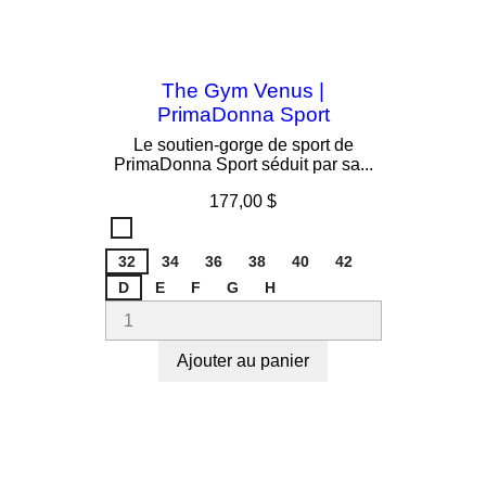
The Gym Venus |
PrimaDonna Sport
Le soutien-gorge de sport de
PrimaDonna Sport séduit par sa...
Prix
177,00 $
The
Gym
32
Venus
34
36
38
40
42
D
E
F
G
H
Ajouter au panier