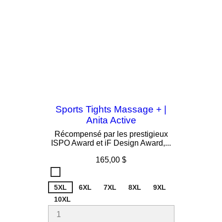
Sports Tights Massage + |
Anita Active
Récompensé par les prestigieux
ISPO Award et iF Design Award,...
Prix
165,00 $
Chocolate
768
5XL
6XL
7XL
8XL
9XL
10XL