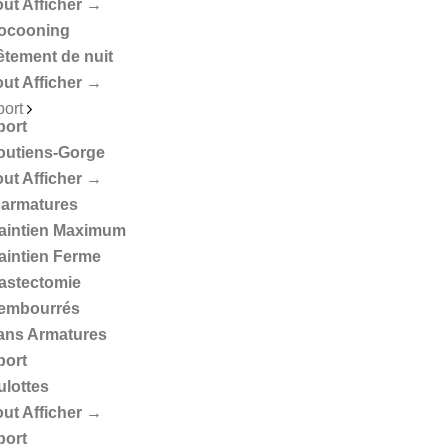
out Afficher →
ocooning
êtement de nuit
out Afficher →
port
port
outiens-Gorge
out Afficher →
 armatures
aintien Maximum
aintien Ferme
astectomie
embourrés
ans Armatures
port
ulottes
out Afficher →
port