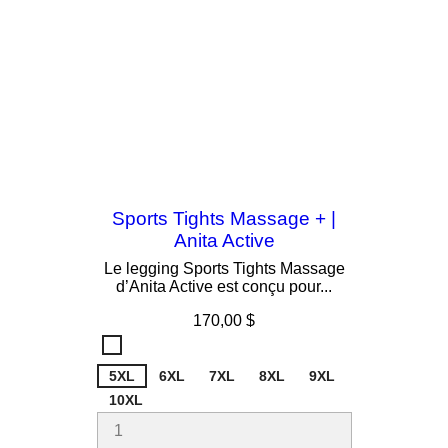
Sports Tights Massage + |
Anita Active
Le legging Sports Tights Massage
d’Anita Active est conçu pour...
Prix
170,00 $
Desert
753
5XL
6XL
7XL
8XL
9XL
10XL