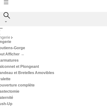
ngerie
ingerie
outiens-Gorge
out Afficher →
 armatures
alconnet et Plongeant
andeau et Bretelles Amovibles
alette
ouverture complète
astectomie
aternité
ush-Up