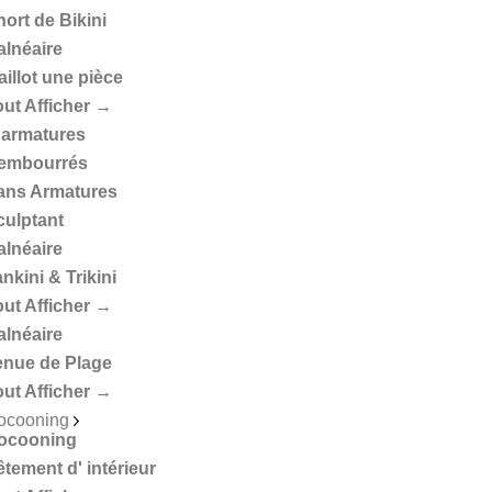
ort de Bikini
alnéaire
illot une pièce
out Afficher →
 armatures
embourrés
ans Armatures
culptant
alnéaire
nkini & Trikini
out Afficher →
alnéaire
enue de Plage
out Afficher →
ocooning
ocooning
tement d' intérieur