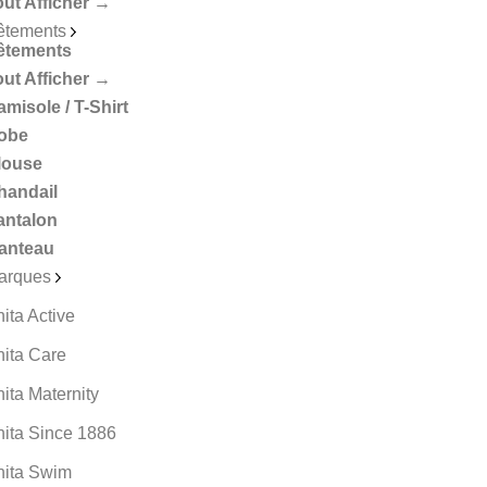
out Afficher →
êtements
êtements
out Afficher →
misole / T-Shirt
obe
louse
handail
antalon
anteau
arques
ita Active
nita Care
ita Maternity
nita Since 1886
nita Swim