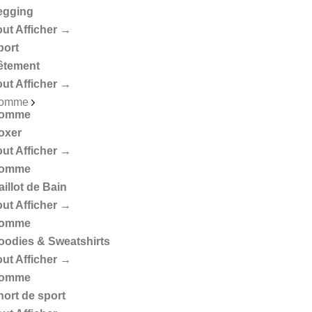
egging
out Afficher →
port
êtement
out Afficher →
omme
omme
oxer
out Afficher →
omme
illot de Bain
out Afficher →
omme
oodies & Sweatshirts
out Afficher →
omme
hort de sport