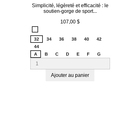
Simplicité, légèreté et efficacité : le
soutien-gorge de sport...
Prix
107,00 $
Blanc
006
32
34
36
38
40
42
44
A
B
C
D
E
F
G
Ajouter au panier