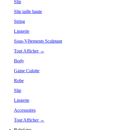
Slip
Slip taille haute
String
Lingerie
Sous-Vêtements Sculptant
Tout Afficher →
Body
Gaine Culotte
Robe
Slip
Lingerie
Accessoires
Tout Afficher →
Balnéaire