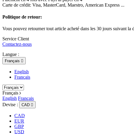
Carte de crédit: Visa, MasterCard, Maestro, American Express ...
Politique de retour:
Vous pouvez retourner tout article acheté dans les 30 jours suivant la d
Service Client
Contactez-nous
Langue :
Français

English
Français
Français
English
Français
Devise :
CAD

CAD
EUR
GBP
USD