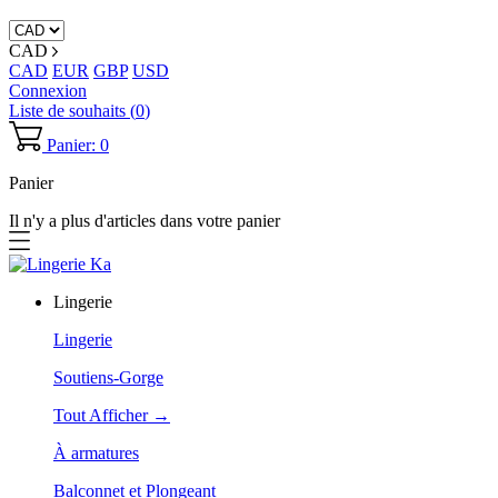
CAD
CAD
EUR
GBP
USD
Connexion
Liste de souhaits (
0
)
Panier: 0
Panier
Il n'y a plus d'articles dans votre panier
Lingerie
Lingerie
Soutiens-Gorge
Tout Afficher →
À armatures
Balconnet et Plongeant