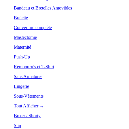
Bandeau et Bretelles Amovibles
Bralette
Couverture complète
Mastectomie
Maternité
Push-Up
Rembourrés et T-Shirt
Sans Armatures
Lingerie
Sous-Vêtements
Tout Afficher →
Boxer / Shorty
Slip