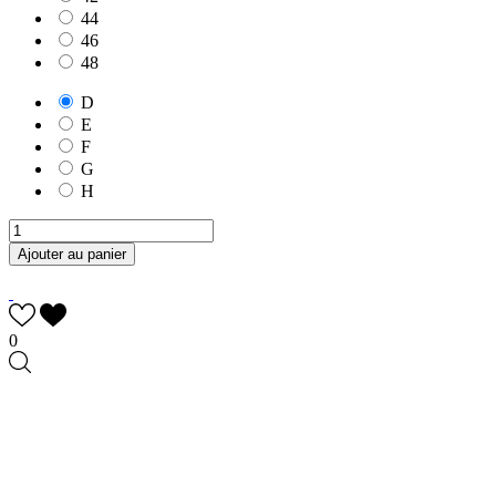
44
46
48
D
E
F
G
H
Ajouter au panier
0