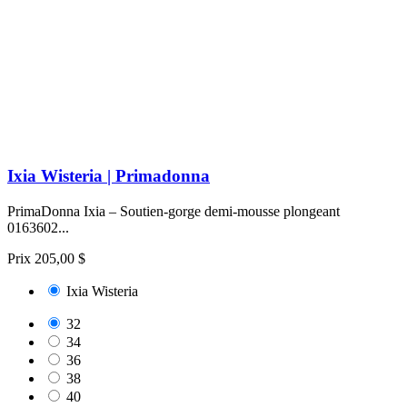
Ixia Wisteria | Primadonna
PrimaDonna Ixia – Soutien-gorge demi-mousse plongeant
0163602...
Prix
205,00 $
Ixia Wisteria
32
34
36
38
40