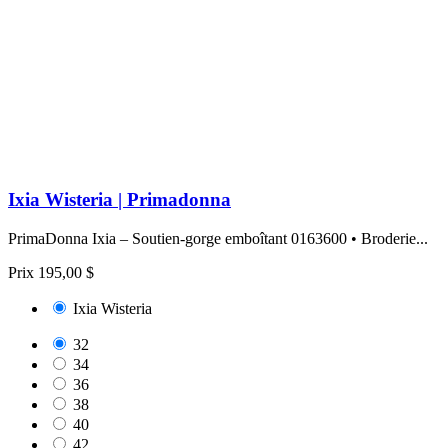
Ixia Wisteria | Primadonna
PrimaDonna Ixia – Soutien-gorge emboîtant 0163600 • Broderie...
Prix
195,00 $
Ixia Wisteria
32
34
36
38
40
42