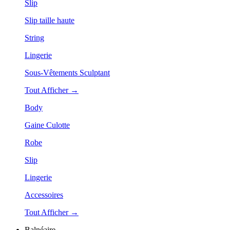
Slip
Slip taille haute
String
Lingerie
Sous-Vêtements Sculptant
Tout Afficher →
Body
Gaine Culotte
Robe
Slip
Lingerie
Accessoires
Tout Afficher →
Balnéaire