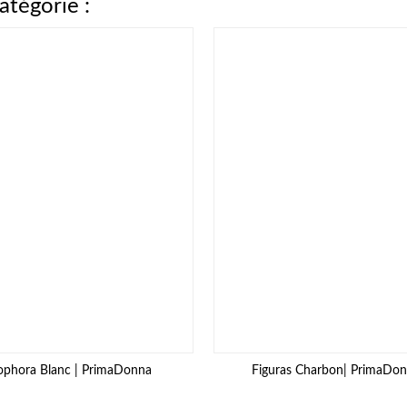
atégorie :
ophora Blanc | PrimaDonna
Figuras Charbon| PrimaDo