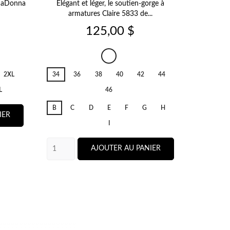
rimaDonna
Élégant et léger, le soutien-gorge à
PrimaDonn
armatures Claire 5833 de...
Sho
Prix
125,00 $
Noir
001
2XL
34
36
38
40
42
44
L
46
B
C
D
E
F
G
H
IER
I
AJOUTER AU PANIER