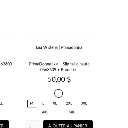
Ixia Wisteria | Primadonna
Ixia
0563600
PrimaDonna Ixia – Slip taille haute
PrimaDonn
0563609 • Broderie...
Brode
Prix
50,00 $
Ixia
Wisteria
XL
M
L
XL
2XL
3XL
S
4XL
5XL
ER
AJOUTER AU PANIER