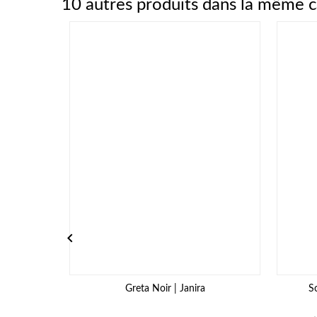
10 autres produits dans la même c

Greta Noir | Janira
S