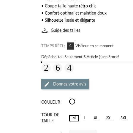
• Coupe taille haute rétro chic
• Confort optimal et maintien doux
• Silhouette lissée et élégante
Guide des tailles
4
TEMPS RÉEL:
Visiteur en ce moment
Dépêche-toi! Seulement
5
Article (s) en Stock!
Donnez votre avis
Ixia
COULEUR
Wisteria
TOUR DE
M
L
XL
2XL
3XL
TAILLE