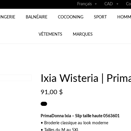


Français
CAD
Co
INGERIE
BALNÉAIRE
COCOONING
SPORT
HOMM
VÊTEMENTS
MARQUES
Ixia Wisteria | Pri
91,00 $
PrimaDonna Ixia – Slip taille haute 0563601
• Broderie classique au look moderne
• Tailles du M au 5XL