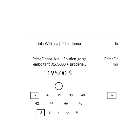
Ixia Wisteria | Primadonna
I
PrimaDonna Ixia – Soutien-gorge
PrimaDo
emboîtant 0163600 • Broderie...
mou
Prix
195,00 $
Ixia
Wisteria
32
34
36
38
40
32
42
44
46
48
D
E
F
G
H