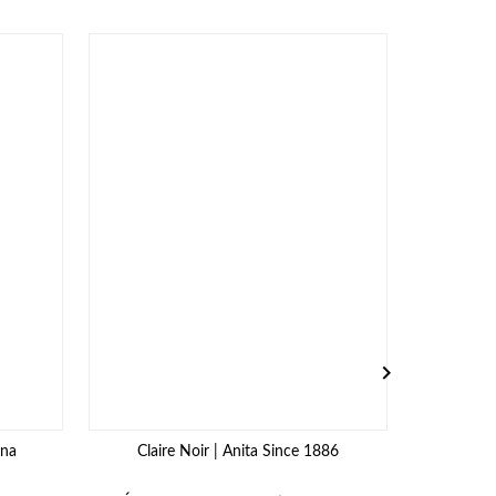

nna
Claire Noir | Anita Since 1886
Briana