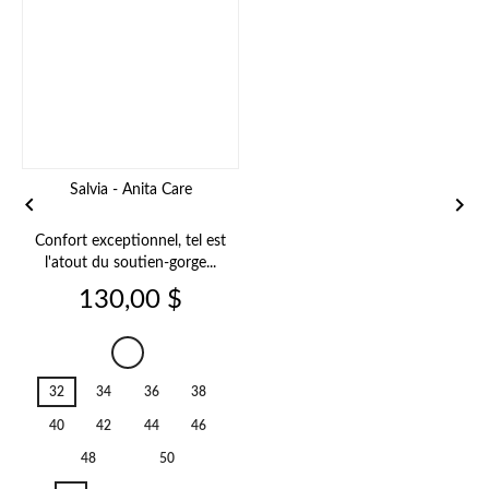
Salvia - Anita Care


Confort exceptionnel, tel est
D
l'atout du soutien-gorge...
Prix
130,00 $
Champagne
047
32
34
36
38
40
42
44
46
48
50