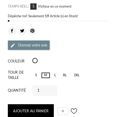
5
TEMPS RÉEL:
Visiteur en ce moment
Dépêche-toi! Seulement
19
Article (s) en Stock!
Donnez votre avis
Grey
COULEUR
Melange
475
TOUR DE
S
M
L
XL
2XL
TAILLE
QUANTITÉ
AJOUTER AU PANIER
0