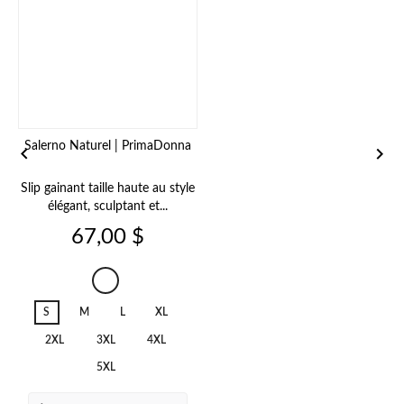
Salerno Naturel | PrimaDonna


Slip gainant taille haute au style
élégant, sculptant et...
Prix
67,00 $
Salerno
Natural
S
M
L
XL
2XL
3XL
4XL
5XL