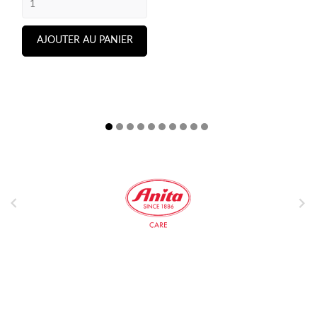
AJOUTER AU PANIER

